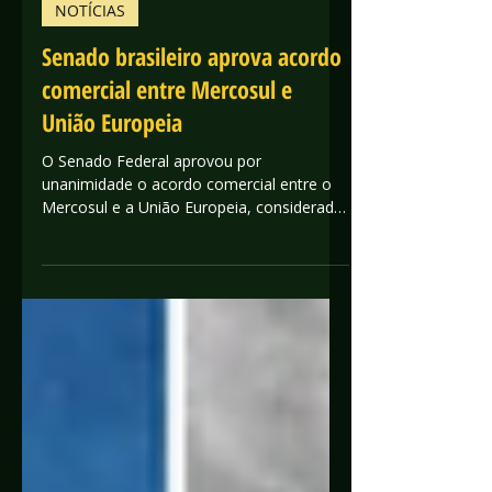
5 de mar.
2 min de leitura
NOTÍCIAS
Senado brasileiro aprova acordo
comercial entre Mercosul e
União Europeia
O Senado Federal aprovou por
unanimidade o acordo comercial entre o
Mercosul e a União Europeia, considerado
um dos tratados mais relevantes para o
comércio internacional brasileiro nas
últimas décadas. A medida representa um
avanço significativo na integração
econômica entre os dois blocos e pode
ampliar oportunidades para diversos
setores do agronegócio. Foto Senado
Federal - Brasil Redução gradual de tarifas
comerciais O acordo prevê a redução