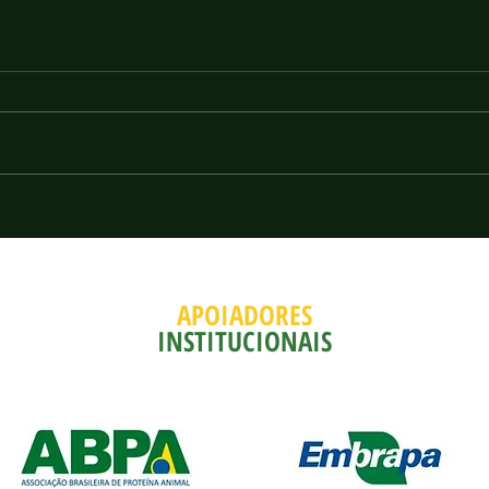
Escritório Comercial dos EUA
Índia
propõe taxar em 25% importações
impor
brasileiras
está 
APOIADORES
INSTITUCIONAIS