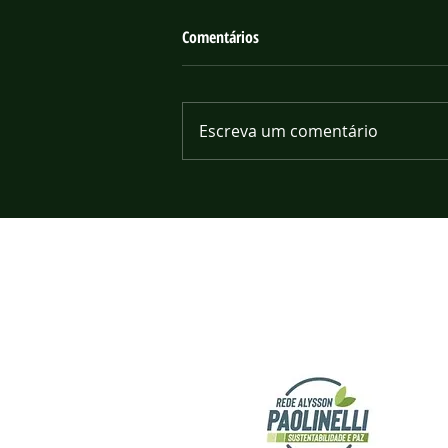
Comentários
Escreva um comentário
O ministro Roberto Rodrigues e a
"Medalha do Mérito Científico D.
Pedro II"