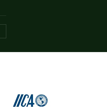
 suspende tarifa de
tação sobre algodão; Brasil
entre possíveis beneficiados