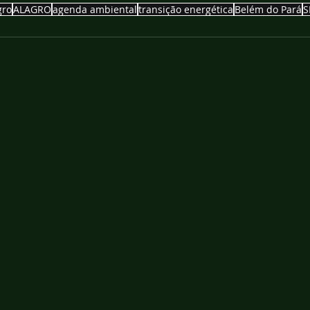
gro
ALAGRO
agenda ambiental
transição energética
Belém do Pará
S