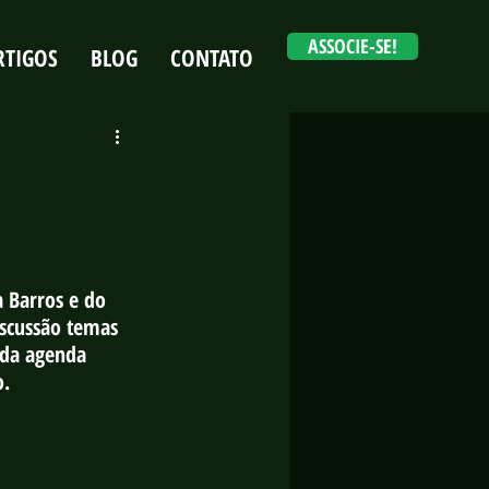
ASSOCIE-SE!
RTIGOS
BLOG
CONTATO
Login
 Barros e do 
iscussão temas 
 da agenda 
o.