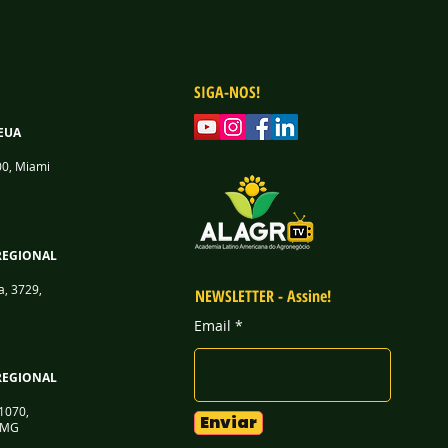
SIGA-NOS!
EUA
00, Miami
REGIONAL
a, 3729,
NEWSLETTER - Assine!
Email
REGIONAL
1070,
Enviar
/ MG