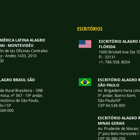
ESCRITÓRIOS
AMÉRICA LATINA ALAGRO
ESCRITÓRIO ALAGRO 
AI - MONTEVIDÉU
FLÓRIDA
ón de las Oficinas Centrales
1000 Brickell Ave Ste 7
y -
Andes 1433, 2010
Fl - 33131
00
+1. 786-558. 8054
LAGRO BRASIL SÃO
ESCRITÓRIO ALAGRO 
SÃO PAULO
de Rural Brasileira – SRB
Av. Brigadeiro Faria Lim
mosa, nº 367 - 19º andar,
5º andar, Bairro Itaim,
Histórico de São Paulo,
São Paulo/SP
lo / SP
CEP 04.538-905
049-000
ESCRITÓRIO ALAGRO 
MINAS GERAIS
Av. Prudente de Morais 
2º piso
Belo Horizonte 
CEP 30.380-250