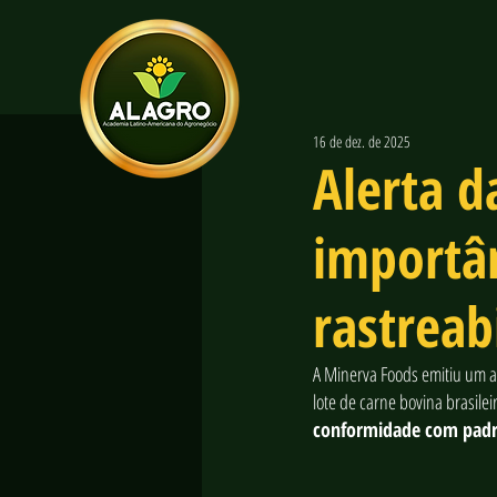
16 de dez. de 2025
Alerta d
importân
rastreab
A Minerva Foods emitiu um al
lote de carne bovina brasile
conformidade com padrõ