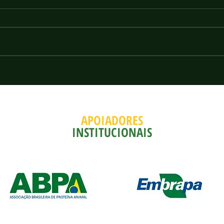
Escritório Comercial dos EUA
Índia
propõe taxar em 25% importações
impor
brasileiras
está 
APOIADORES
INSTITUCIONAIS