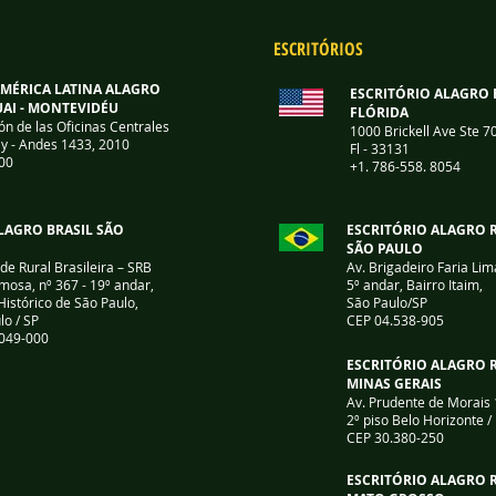
ESCRITÓRIOS
AMÉRICA LATINA ALAGRO
ESCRITÓRIO ALAGRO 
AI - MONTEVIDÉU
FLÓRIDA
ón de las Oficinas Centrales
1000 Brickell Ave Ste 7
y -
Andes 1433, 2010
Fl - 33131
00
+1. 786-558. 8054
LAGRO BRASIL SÃO
ESCRITÓRIO ALAGRO 
SÃO PAULO
de Rural Brasileira – SRB
Av. Brigadeiro Faria Lim
mosa, nº 367 - 19º andar,
5º andar, Bairro Itaim,
Histórico de São Paulo,
São Paulo/SP
lo / SP
CEP 04.538-905
049-000
ESCRITÓRIO ALAGRO 
MINAS GERAIS
Av. Prudente de Morais 
2º piso
Belo Horizonte 
CEP 30.380-250
ESCRITÓRIO ALAGRO 