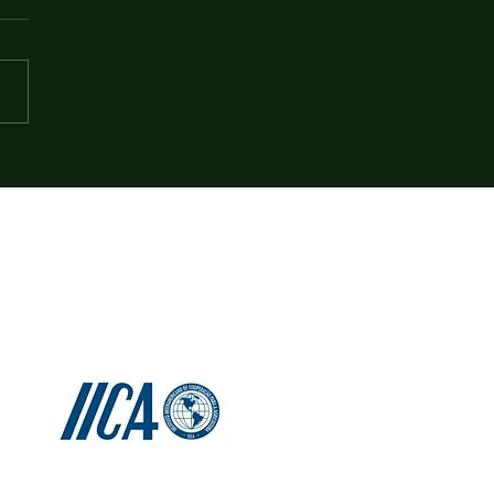
 suspende tarifa de
tação sobre algodão; Brasil
entre possíveis beneficiados