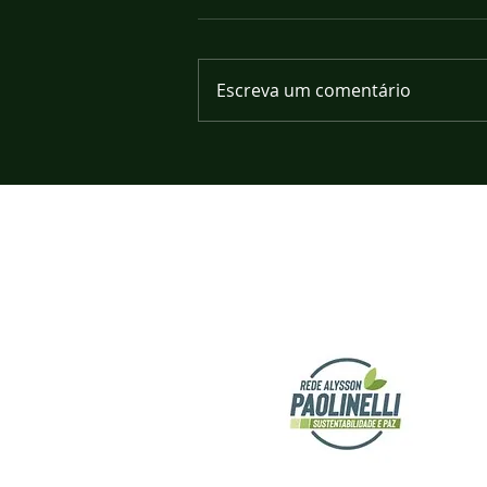
Escreva um comentário
O ministro Roberto Rodrigues e a
"Medalha do Mérito Científico D.
Pedro II"