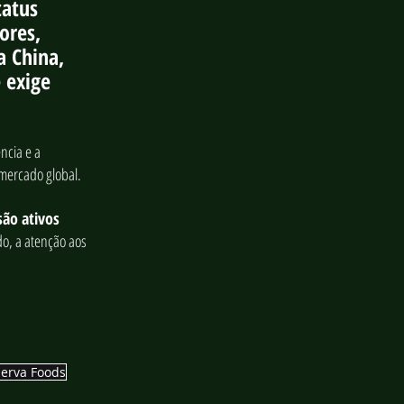
atus 
ores, 
a China, 
 exige 
ncia e a 
 mercado global.
ão ativos 
o, a atenção aos 
erva Foods