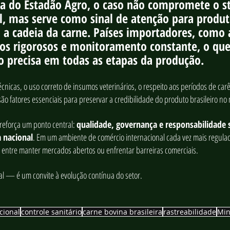
a do Estadão Agro, o caso não compromete o st
il, mas serve como sinal de atenção para produt
da a cadeia da carne. Países importadores, como 
s rigorosos e monitoramento constante, o que
ão precisa em todas as etapas da produção.
icas, o uso correto de insumos veterinários, o respeito aos períodos de carê
ão fatores essenciais para preservar a credibilidade do produto brasileiro no
 reforça um ponto central: 
qualidade, governança e responsabilidade s
a nacional
. Em um ambiente de comércio internacional cada vez mais regulad
a entre manter mercados abertos ou enfrentar barreiras comerciais.
al — é um convite à evolução contínua do setor.
cional
controle sanitário
carne bovina brasileira
rastreabilidade
Min