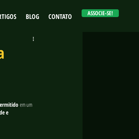
ASSOCIE-SE!
RTIGOS
BLOG
CONTATO
Login
a
permitido
 em um 
de e 