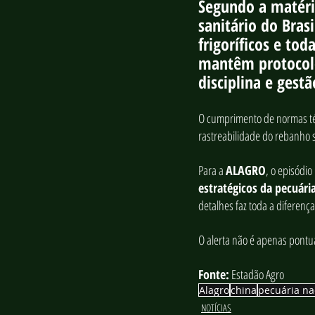
Segundo a matéri
sanitário do Bras
frigoríficos e to
mantêm protocolo
disciplina e gest
O cumprimento de normas técn
rastreabilidade do rebanho s
Para a 
ALAGRO
, o episódio
estratégicos da pecuári
detalhes faz toda a diferenç
O alerta não é apenas pontu
Fonte:
 Estadão Agro
Alagro
china
pecuária na
NOTÍCIAS