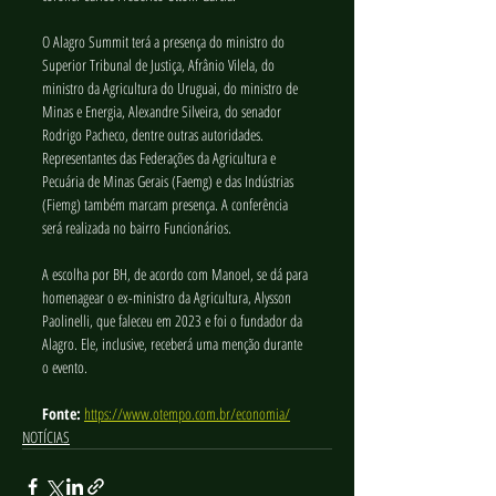
O Alagro Summit terá a presença do ministro do 
Superior Tribunal de Justiça, Afrânio Vilela, do 
ministro da Agricultura do Uruguai, do ministro de 
Minas e Energia, Alexandre Silveira, do senador 
Rodrigo Pacheco, dentre outras autoridades. 
Representantes das Federações da Agricultura e 
Pecuária de Minas Gerais (Faemg) e das Indústrias 
(Fiemg) também marcam presença. A conferência 
será realizada no bairro Funcionários. 
A escolha por BH, de acordo com Manoel, se dá para 
homenagear o ex-ministro da Agricultura, Alysson 
Paolinelli, que faleceu em 2023 e foi o fundador da 
Alagro. Ele, inclusive, receberá uma menção durante 
o evento.
Fonte:
https://www.otempo.com.br/economia/
NOTÍCIAS