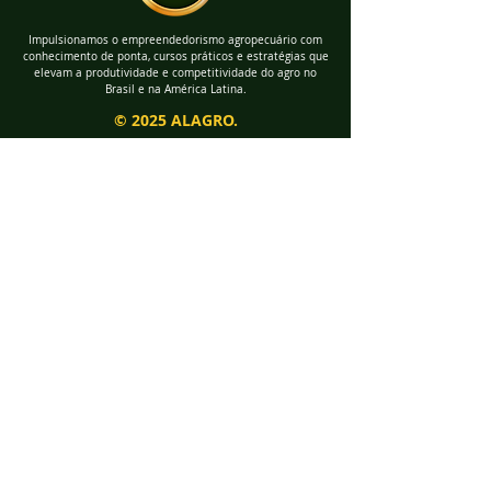
Impulsionamos o empreendedorismo agropecuário com
conhecimento de ponta, cursos práticos e estratégias que
elevam a produtividade e competitividade do agro no
Brasil e na América Latina.
© 2025 ALAGRO.
Todos os direitos reservados
SEDES
SEDE AMÉRICA LATINA ALAGRO
URUGUAI - MONTEVIDÉU
Dirección de las Oficinas Centrales
Uruguay -
Andes 1433, 2010
CP 11100
SEDE ALAGRO BRASIL SÃO
PAULO
Sociedade Rural Brasileira – SRB
Rua Formosa, nº 367 - 19º andar,
Centro Histórico de São Paulo,
São Paulo / SP
CEP
01.049-000