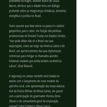
presidente da Alagro, Manoel Mário de Souza 
Barros, afirmou que o debate mira um diálogo 
profundo sobre as inseguranças climáticas, alimentar, 
energética e jurídica no Brasil.
Outro assunto que deve entrar na pauta é o cenário 
geopolítico para o setor, em função das políticas 
protecionistas de Donald Trump nos Estados Unidos. 
“Isso pode afetar não só o Brasil nas suas 
exportações, como vai exigir da América Latina e do 
Brasil, um aprimoramento das suas diplomacias 
comerciais para mitigar os chamados acordos 
bilaterais instáveis que ainda existem na América 
Latina”, disse Manoel. 
A segurança no campo também será tratada no 
evento com o lançamento do novo modelo da 
patrulha rural, com apresentação das novas viaturas 
4x4 da Polícia Militar de Minas Gerais, em painel 
com a participação do governador Romeu Zema 
(Novo) e do comandante-geral da corporação, 
coronel Carlos Frederico Ottoni Garcia. 